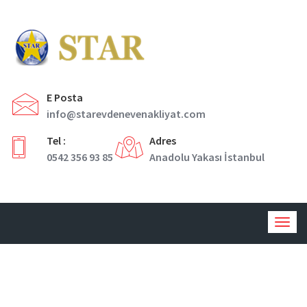
E Posta
info@starevdenevenakliyat.com
Tel :
Adres
0542 356 93 85
Anadolu Yakası İstanbul
Togg
navig