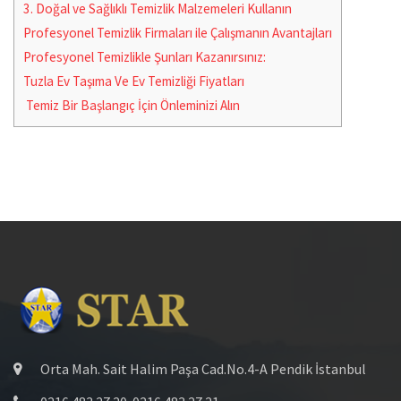
3. Doğal ve Sağlıklı Temizlik Malzemeleri Kullanın
Profesyonel Temizlik Firmaları ile Çalışmanın Avantajları
Profesyonel Temizlikle Şunları Kazanırsınız:
Tuzla Ev Taşıma Ve Ev Temizliği Fiyatları
Temiz Bir Başlangıç İçin Önleminizi Alın
Orta Mah. Sait Halim Paşa Cad.No.4-A Pendik İstanbul