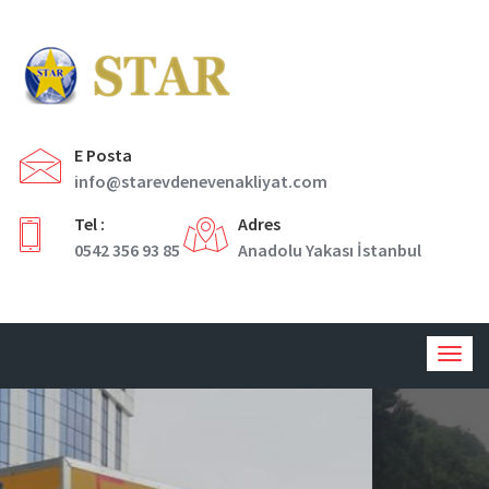
E Posta
info@starevdenevenakliyat.com
Tel :
Adres
0542 356 93 85
Anadolu Yakası İstanbul
Togg
navig