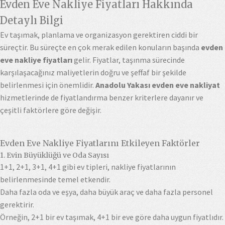
Evden Eve Nakliye Fiyatları Hakkında
Detaylı Bilgi
Ev taşımak, planlama ve organizasyon gerektiren ciddi bir
süreçtir. Bu süreçte en çok merak edilen konuların başında
evden
eve nakliye fiyatları
gelir. Fiyatlar, taşınma sürecinde
karşılaşacağınız maliyetlerin doğru ve şeffaf bir şekilde
belirlenmesi için önemlidir.
Anadolu Yakası evden eve nakliyat
hizmetlerinde de fiyatlandırma benzer kriterlere dayanır ve
çeşitli faktörlere göre değişir.
Evden Eve Nakliye Fiyatlarını Etkileyen Faktörler
1. Evin Büyüklüğü ve Oda Sayısı
1+1, 2+1, 3+1, 4+1 gibi ev tipleri, nakliye fiyatlarının
belirlenmesinde temel etkendir.
Daha fazla oda ve eşya, daha büyük araç ve daha fazla personel
gerektirir.
Örneğin, 2+1 bir ev taşımak, 4+1 bir eve göre daha uygun fiyatlıdır.