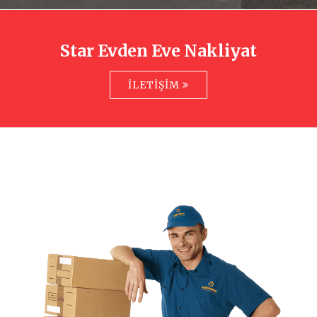
Star Evden Eve Nakliyat
İLETIŞIM