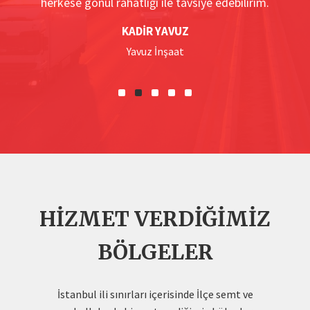
herkese gönül rahatlığı ile tavsiye edebilirim.
g
KADIR YAVUZ
Yavuz İnşaat
HIZMET VERDIĞIMIZ
BÖLGELER
İstanbul ili sınırları içerisinde İlçe semt ve