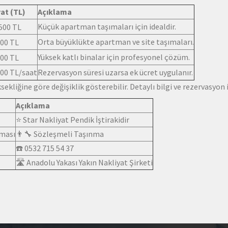
yat (TL)
Açıklama
Küçük apartman taşımaları için idealdir.
500 TL
Orta büyüklükte apartman ve site taşımaları.
000 TL
Yüksek katlı binalar için profesyonel çözüm.
000 TL
000 TL/saat
Rezervasyon süresi uzarsa ek ücret uygulanır.
ekliğine göre değişiklik gösterebilir. Detaylı bilgi ve rezervasyon 
Açıklama
⭐ Star Nakliyat Pendik İştirakidir
rması
👨‍🔧 Sözleşmeli Taşınma
☎️ 0532 715 54 37
🛣️ Anadolu Yakası Yakın Nakliyat Şirketi