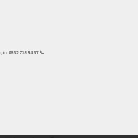
için:
0532 715 54 37 📞