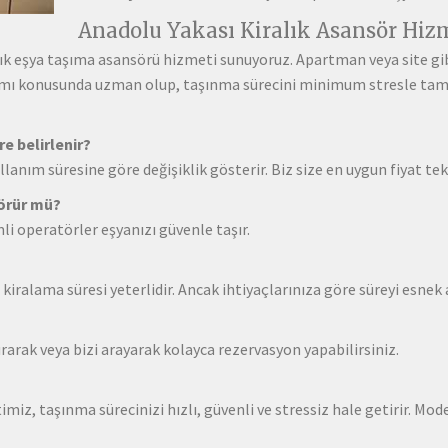
Anadolu Yakası Kiralık Asansör Hiz
ık eşya taşıma asansörü hizmeti sunuyoruz. Apartman veya site gibi 
nımı konusunda uzman olup, taşınma sürecini minimum stresle ta
re belirlenir?
llanım süresine göre değişiklik gösterir. Biz size en uygun fiyat tek
görür mü?
li operatörler eşyanızı güvenle taşır.
iralama süresi yeterlidir. Ancak ihtiyaçlarınıza göre süreyi esnek a
rak veya bizi arayarak kolayca rezervasyon yapabilirsiniz.
imiz, taşınma sürecinizi hızlı, güvenli ve stressiz hale getirir. 