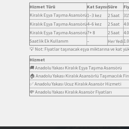
Hizmet Türü
Kat Sayısı
Süre
Fi
Kiralık Eşya Taşıma Asansörü
1–3 kez
2 Saat
31
Kiralık Eşya Taşıma Asansörü
4–6 kez
2 Saat
4.
Kiralık Eşya Taşıma Asansörü
7+ 8
2 Saat
4.
Saatlik Ek Kullanım
1.
–
Her Yedi
💡 Not: Fiyatlar taşınacak eşya miktarına ve kat yüks
Hizmet
🚚 Anadolu Yakası Kiralık Eşya Taşıma Asansörü
🏠 Anadolu Yakası Kiralık Asansörlü Taşımacılık Fi
✅ Anadolu Yakası Ucuz Kiralık Asansör Hizmeti
💸 Anadolu Yakası Kiralık Asansör Fiyatları