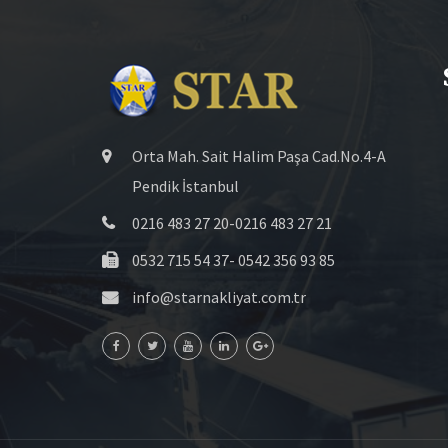
Orta Mah. Sait Halim Paşa Cad.No.4-A
Pendik İstanbul
0216 483 27 20-0216 483 27 21
0532 715 54 37- 0542 356 93 85
info@starnakliyat.com.tr