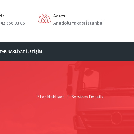
l :
Adres
42 356 93 85
Anadolu Yakası İstanbul
TAR NAKLIYAT İLETIŞIM
Star Nakliyat
Services Details