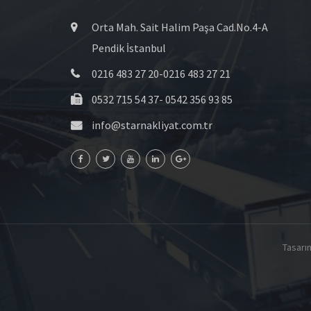
Orta Mah. Sait Halim Paşa Cad.No.4-A
Pendik İstanbul
0216 483 27 20-0216 483 27 21
0532 715 54 37- 0542 356 93 85
info@starnakliyat.com.tr
Tasarı