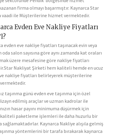
kliye sektöründe Pendik bölgesinde hizmet
i kazanan firma olmayı başarmıştır. Kaynarca Star
 vaadi ile Müşterilerine hizmet vermektedir.
rca Evden Eve Nakliye Fiyatları
l?
a evden eve nakliye fiyatları taşınacak evin veya
in oda salon sayısına göre aynı zamanda kat oraları
lmak üzere mesafesine göre nakliye fiyatları
nir.Star Nakliyat Şirketi hem kaliteli hemde en ucuz
ve nakliye fiyatları belirleyerek müşterilerine
vermektedir.
z taşınma günü evden eve taşınma için özel
dizayn edilmiş araçlar ve uzman kadrolar ile
ınızın hasar payını minimuma düşürmek için
kaliteli paketleme işlemleri ile daha huzurlu bir
 sağlamaktadırlar. Kaynarca Nakliye alışıla gelmiş
taşınma yöntemlerini bir tarafa bırakarak kaynarca