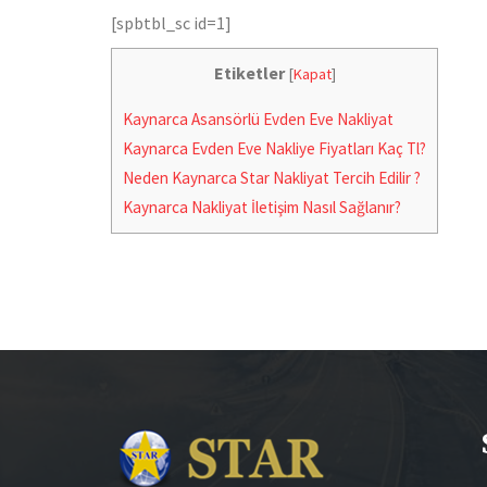
[spbtbl_sc id=1]
Etiketler
[
Kapat
]
Kaynarca Asansörlü Evden Eve Nakliyat
Kaynarca Evden Eve Nakliye Fiyatları Kaç Tl?
Neden Kaynarca Star Nakliyat Tercih Edilir ?
Kaynarca Nakliyat İletişim Nasıl Sağlanır?