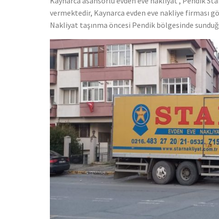
Kaynarca asansörlü evden eve nakliyat , Pendik St
vermektedir, Kaynarca evden eve nakliye firması gö
Nakliyat taşınma öncesi Pendik bölgesinde sunduğu 