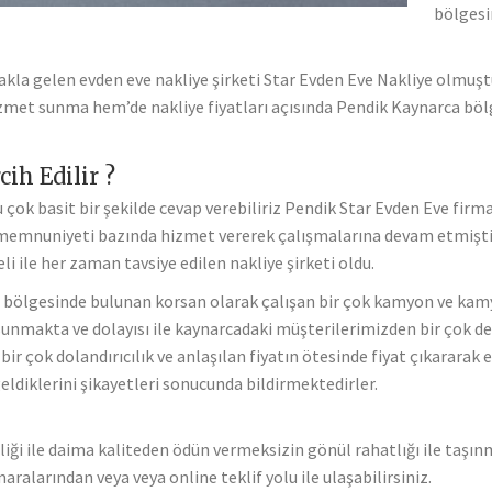
bölgesi
 akla gelen evden eve nakliye şirketi Star Evden Eve Nakliye olmuşt
zmet sunma hem’de nakliye fiyatları açısında Pendik Kaynarca bölg
ih Edilir ?
 çok basit bir şekilde cevap verebiliriz Pendik Star Evden Eve firma
memnuniyeti bazında hizmet vererek çalışmalarına devam etmiştir 
li ile her zaman tavsiye edilen nakliye şirketi oldu.
bölgesinde bulunan korsan olarak çalışan bir çok kamyon ve kamyo
unmakta ve dolayısı ile kaynarcadaki müşterilerimizden bir çok d
bir çok dolandırıcılık ve anlaşılan fiyatın ötesinde fiyat çıkararak e
ldiklerini şikayetleri sonucunda bildirmektedirler.
iği ile daima kaliteden ödün vermeksizin gönül rahatlığı ile taşın
aralarından veya veya online teklif yolu ile ulaşabilirsiniz.