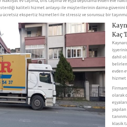
ar Nakliyat ev taşıma, ofis taşıma ve eşya depolama evden eve na
sterdiği kaliteli hizmet anlayışı ile müşterilerinin daima güvenin
ücretsiz ekspertiz hizmetleri ile stressiz ve sorunsuz bir taşınma
Kayna
Kaç T
Kaynarc
işyerin
dahil o
belirle
evden e
hizmet 
Firmamı
olarak 
eşyalar
yapılan 
tanınma
klasik 