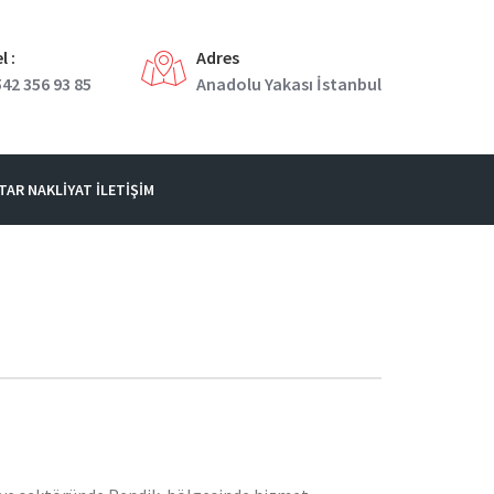
l :
Adres
42 356 93 85
Anadolu Yakası İstanbul
TAR NAKLIYAT İLETIŞIM
24
HAZ