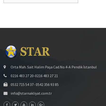
Orta Mah. Sait Halim Paşa Cad.No.4-A Pendik İstanbul
0216 483 27 20-0216 483 27 21
0532 715 54 37- 0542 356 93 85
info@starnakliyat.com.tr