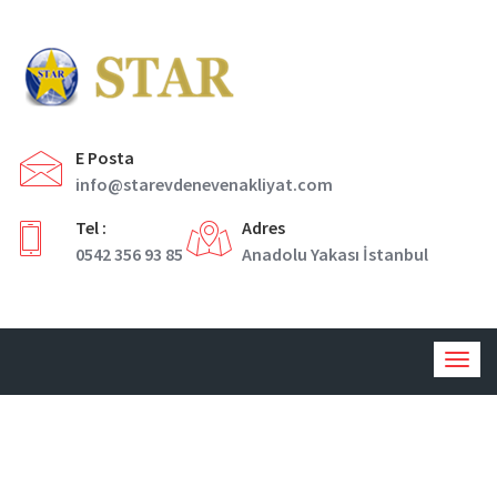
E Posta
info@starevdenevenakliyat.com
Tel :
Adres
0542 356 93 85
Anadolu Yakası İstanbul
Togg
navig