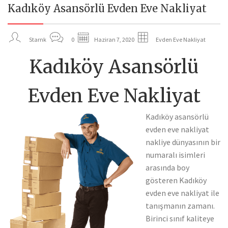
Kadıköy Asansörlü Evden Eve Nakliyat
07
HAZ
Starnk
0
Haziran 7, 2020
Evden Eve Nakliyat
Kadıköy Asansörlü
Evden Eve Nakliyat
Kadıköy asansörlü
evden eve nakliyat
nakliye dünyasının bir
numaralı isimleri
arasında boy
gösteren Kadıköy
evden eve nakliyat ile
tanışmanın zamanı.
Birinci sınıf kaliteye