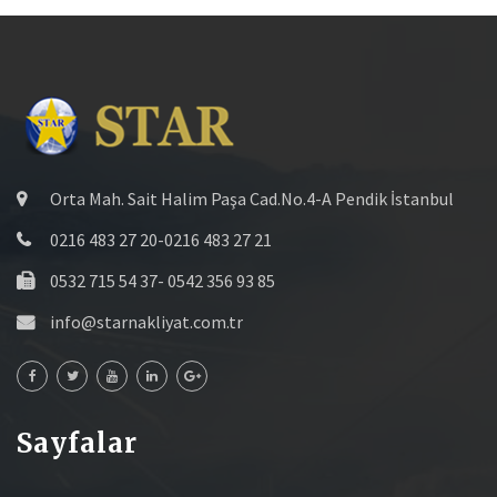
Orta Mah. Sait Halim Paşa Cad.No.4-A Pendik İstanbul
0216 483 27 20-0216 483 27 21
0532 715 54 37- 0542 356 93 85
info@starnakliyat.com.tr
Sayfalar