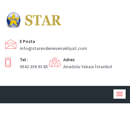
E Posta
info@starevdenevenakliyat.com
Tel :
Adres
0542 356 93 85
Anadolu Yakası İstanbul
Togg
navig