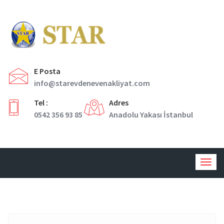
E Posta
info@starevdenevenakliyat.com
Tel :
Adres
0542 356 93 85
Anadolu Yakası İstanbul
Togg
navig