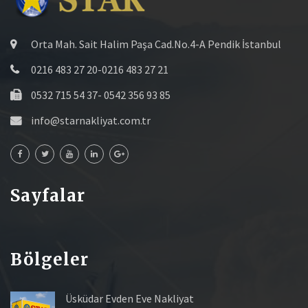
Orta Mah. Sait Halim Paşa Cad.No.4-A Pendik İstanbul
0216 483 27 20-0216 483 27 21
0532 715 54 37- 0542 356 93 85
info@starnakliyat.com.tr
Sayfalar
Bölgeler
Üsküdar Evden Eve Nakliyat