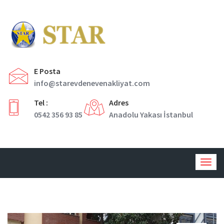
E Posta
info@starevdenevenakliyat.com
Tel :
Adres
0542 356 93 85
Anadolu Yakası İstanbul
Togg
navig