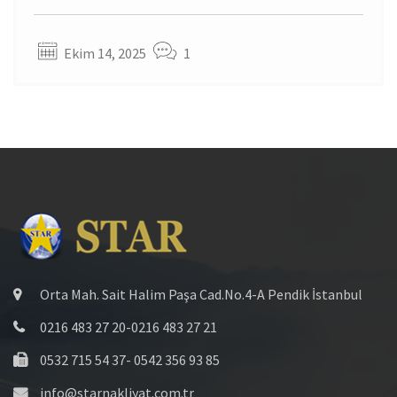
Ekim 14, 2025
1
Orta Mah. Sait Halim Paşa Cad.No.4-A Pendik İstanbul
0216 483 27 20-0216 483 27 21
0532 715 54 37- 0542 356 93 85
info@starnakliyat.com.tr