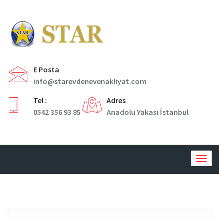
E Posta
info@starevdenevenakliyat.com
Tel :
Adres
0542 356 93 85
Anadolu Yakası İstanbul
Togg
navig