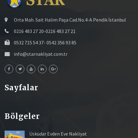
Orta Mah. Sait Halim Paşa Cad.No.4-A Pendik İstanbul
0216 483 27 20-0216 483 27 21
0532 715 54 37- 0542 356 93 85
info@starnakliyat.com.tr
Sayfalar
Bölgeler
Üsküdar Evden Eve Nakliyat